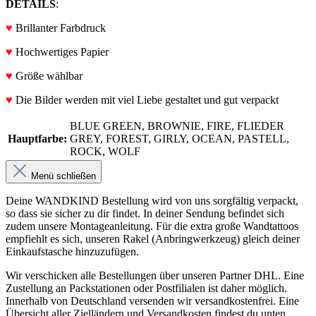
DETAILS
:
♥
Brillanter Farbdruck
♥
Hochwertiges Papier
♥
Größe wählbar
♥
Die Bilder werden mit viel Liebe gestaltet und gut verpackt
BLUE GREEN
, BROWNIE
, FIRE
, FLIEDER
Hauptfarbe:
GREY
, FOREST
, GIRLY
, OCEAN
, PASTELL
,
ROCK
, WOLF
Menü schließen
Deine WANDKIND Bestellung wird von uns sorgfältig verpackt,
so dass sie sicher zu dir findet. In deiner Sendung befindet sich
zudem unsere Montageanleitung. Für die extra große Wandtattoos
empfiehlt es sich, unseren Rakel (Anbringwerkzeug) gleich deiner
Einkaufstasche hinzuzufügen.
Wir verschicken alle Bestellungen über unseren Partner DHL. Eine
Zustellung an Packstationen oder Postfilialen ist daher möglich.
Innerhalb von Deutschland versenden wir versandkostenfrei. Eine
Übersicht aller Zielländern und Versandkosten findest du unten.