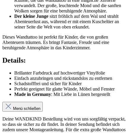
Kulisse, die das Wandtattoo in eine magische Szenerie
verwandelt. Der große, leuchtende Mond und die sanften
Wolken sorgen für eine beruhigende Atmosphäre.
Der kleine Junge
sitzt fröhlich auf dem Wal und strahlt
Abenteuerlust aus, während er mit einem Kuscheltier an
seiner Seite die Welt von oben erkundet.
Dieses Wandtattoo ist perfekt für Kinder, die von großen
Abenteuern träumen. Es bringt Fantasie, Freude und eine
beruhigende Atmosphäre in das Kinderzimmer.
Details:
Brillanter Farbdruck auf hochwertiger Vinylfolie
Einfach anzubringen und rückstandslos zu entfernen
Schadstofffrei und sicher für Kinder
Perfekt geeignet für glatte Wände, Möbel und Fenster
Made in Germany
: Mit Liebe in Lünen hergestellt
Menü schließen
Deine WANDKIND Bestellung wird von uns sorgfältig verpackt,
so dass sie sicher zu dir findet. In deiner Sendung befindet sich
zudem unsere Montageanleitung. Für die extra große Wandtattoos