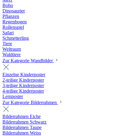
Boho
Dinosaurier
Pflanzen
Regenbogen
Rollenspiel
Safari
Schmetterling
Tiere
Weltraum
Waldtiere
Zur Kategorie Wandbilder
Einzelne Kinderposter
2-teilige Kinderposter
3-teilige Kinderposter
4-teilige Kinderposter
Lernposter
Zur Kategorie Bilderrahmen
Bilderrahmen Eiche
Bilderrahmen Schwarz
Bilderrahmen Taupe
Bilderrahmen Weiss