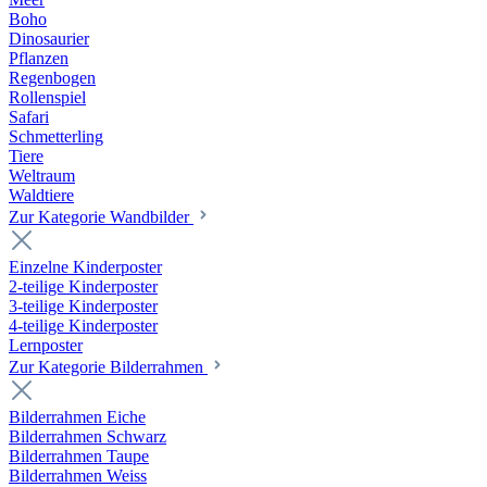
Boho
Dinosaurier
Pflanzen
Regenbogen
Rollenspiel
Safari
Schmetterling
Tiere
Weltraum
Waldtiere
Zur Kategorie Wandbilder
Einzelne Kinderposter
2-teilige Kinderposter
3-teilige Kinderposter
4-teilige Kinderposter
Lernposter
Zur Kategorie Bilderrahmen
Bilderrahmen Eiche
Bilderrahmen Schwarz
Bilderrahmen Taupe
Bilderrahmen Weiss