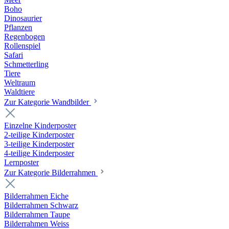
Boho
Dinosaurier
Pflanzen
Regenbogen
Rollenspiel
Safari
Schmetterling
Tiere
Weltraum
Waldtiere
Zur Kategorie Wandbilder
Einzelne Kinderposter
2-teilige Kinderposter
3-teilige Kinderposter
4-teilige Kinderposter
Lernposter
Zur Kategorie Bilderrahmen
Bilderrahmen Eiche
Bilderrahmen Schwarz
Bilderrahmen Taupe
Bilderrahmen Weiss