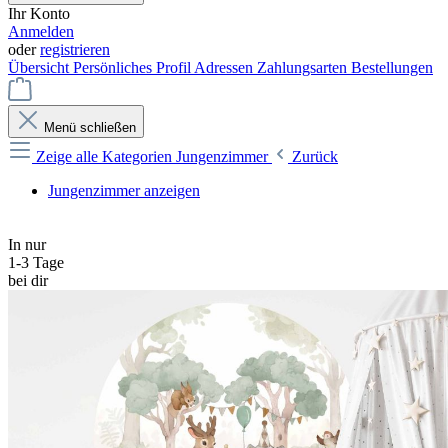
Ihr Konto
Anmelden
oder
registrieren
Übersicht
Persönliches Profil
Adressen
Zahlungsarten
Bestellungen
Menü schließen
Zeige alle Kategorien
Jungenzimmer
Zurück
Jungenzimmer anzeigen
In nur
1-3 Tage
bei dir