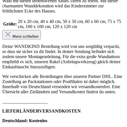
Wald mit diesen liebenswerten Safari-Tieren zu feiern. Mit dieser
charmanten Wanddekoration wird das Kinderzimmer zur
fröhlichsten Ecke des Hauses.
20 x 20 cm
, 40 x 40 cm
, 50 x 50 cm
, 60 x 60 cm
, 75 x 75
Größe:
cm
, 100 x 100 cm
, 120 x 120 cm
Menü schließen
Deine WANDKIND Bestellung wird von uns sorgfältig verpackt,
so dass sie sicher zu dir findet. In deiner Sendung befindet sich
zudem unsere Montageanleitung. Für die extra große Wandtattoos
empfiehlt es sich, unseren Rakel (Anbringwerkzeug) gleich deiner
Einkaufstasche hinzuzufügen.
Wir verschicken alle Bestellungen über unseren Partner DHL. Eine
Zustellung an Packstationen oder Postfilialen ist daher möglich.
Innerhalb von Deutschland versenden wir versandkostenfrei. Eine
Übersicht aller Zielländern und Versandkosten findest du unten.
____________________
LIEFERLÄNDERVERSANDKOSTEN
Deutschland: Kostenlos