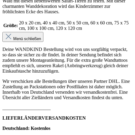
Wald mit diesen liebenswerten Safari-Tieren zu feiern. Mit dieser
charmanten Wanddekoration wird das Kinderzimmer zur
fröhlichsten Ecke des Hauses.
20 x 20 cm
, 40 x 40 cm
, 50 x 50 cm
, 60 x 60 cm
, 75 x 75
Größe:
cm
, 100 x 100 cm
, 120 x 120 cm
Menü schließen
Deine WANDKIND Bestellung wird von uns sorgfältig verpackt,
so dass sie sicher zu dir findet. In deiner Sendung befindet sich
zudem unsere Montageanleitung. Für die extra große Wandtattoos
empfiehlt es sich, unseren Rakel (Anbringwerkzeug) gleich deiner
Einkaufstasche hinzuzufügen.
Wir verschicken alle Bestellungen über unseren Partner DHL. Eine
Zustellung an Packstationen oder Postfilialen ist daher möglich.
Innerhalb von Deutschland versenden wir versandkostenfrei. Eine
Übersicht aller Zielländern und Versandkosten findest du unten.
____________________
LIEFERLÄNDERVERSANDKOSTEN
Deutschland: Kostenlos