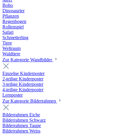
Boho
Dinosaurier
Pflanzen
Regenbogen
Rollenspiel
Safari
Schmetterling
Tiere
Weltraum
Waldtiere
Zur Kategorie Wandbilder
Einzelne Kinderposter
2-teilige Kinderposter
3-teilige Kinderposter
4-teilige Kinderposter
Lernposter
Zur Kategorie Bilderrahmen
Bilderrahmen Eiche
Bilderrahmen Schwarz
Bilderrahmen Taupe
Bilderrahmen Weiss