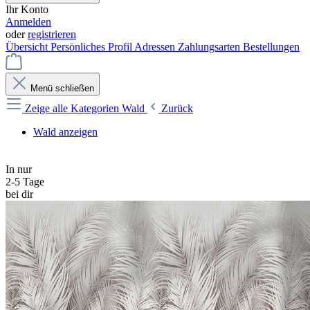
Ihr Konto
Anmelden
oder
registrieren
Übersicht
Persönliches Profil
Adressen
Zahlungsarten
Bestellungen
Menü schließen
Zeige alle Kategorien
Wald
Zurück
Wald anzeigen
In nur
2-5 Tage
bei dir