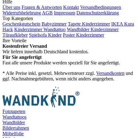
Hilfe
Über uns
Fragen & Antworten
Kontakt
Versandbedingungen
Widerrufsbelehrung
AGB
Impressum
Datenschutzerklärung
Top Kategorien
Geschenkgutschein
Babyzimmer
Tapete Kinderzimmer
IKEA Kura
Hack
Kinderzimmer Wandtattoo
Wandbilder Kinderzimmer
Türaufkleber
Spielsofa Kinder
Poster Kinderzimmer
Ihre Vorteile
Kostenfreier Versand
Wir liefern innerhalb Deutschland kostenlos.
Für Sie angefertigt
Fast alle unsere Produkte werden speziell für Sie angefertigt.
* Alle Preise inkl. gesetzl. Mehrwertsteuer zzgl.
Versandkosten
und
ggf. Nachnahmegebühren, wenn nicht anders angegeben.
Fototapeten
Wandtattoos
Wandbilder
Bilderrahmen
Möbelfolie