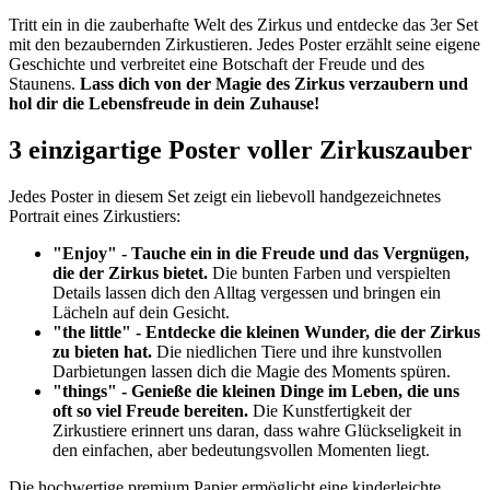
Tritt ein in die zauberhafte Welt des Zirkus und entdecke das 3er Set
mit den bezaubernden Zirkustieren. Jedes Poster erzählt seine eigene
Geschichte und verbreitet eine Botschaft der Freude und des
Staunens.
Lass dich von der Magie des Zirkus verzaubern und
hol dir die Lebensfreude in dein Zuhause!
3 einzigartige Poster voller Zirkuszauber
Jedes Poster in diesem Set zeigt ein liebevoll handgezeichnetes
Portrait eines Zirkustiers:
"Enjoy" - Tauche ein in die Freude und das Vergnügen,
die der Zirkus bietet.
Die bunten Farben und verspielten
Details lassen dich den Alltag vergessen und bringen ein
Lächeln auf dein Gesicht.
"the little" - Entdecke die kleinen Wunder, die der Zirkus
zu bieten hat.
Die niedlichen Tiere und ihre kunstvollen
Darbietungen lassen dich die Magie des Moments spüren.
"things" - Genieße die kleinen Dinge im Leben, die uns
oft so viel Freude bereiten.
Die Kunstfertigkeit der
Zirkustiere erinnert uns daran, dass wahre Glückseligkeit in
den einfachen, aber bedeutungsvollen Momenten liegt.
Die hochwertige premium Papier ermöglicht eine kinderleichte