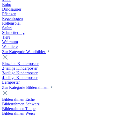
Boho
Dinosaurier
Pflanzen
Regenbogen
Rollenspiel
Safari
Schmetterling
Tiere
Weltraum
Waldtiere
Zur Kategorie Wandbilder
Einzelne Kinderposter
2-teilige Kinderposter
3-teilige Kinderposter
4-teilige Kinderposter
Lernposter
Zur Kategorie Bilderrahmen
Bilderrahmen Eiche
Bilderrahmen Schwarz
Bilderrahmen Taupe
Bilderrahmen Weiss