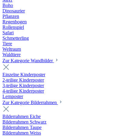
Boho
Dinosaurier
Pflanzen
Regenbogen
Rollenspiel
Safari
Schmetterling
Tiere
Weltraum
Waldtiere
Zur Kategorie Wandbilder
Einzelne Kinderposter
2-teilige Kinderposter
3-teilige Kinderposter
4-teilige Kinderposter
Lernposter
Zur Kategorie Bilderrahmen
Bilderrahmen Eiche
Bilderrahmen Schwarz
Bilderrahmen Taupe
Bilderrahmen Weiss