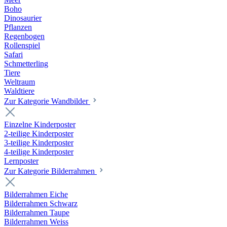
Boho
Dinosaurier
Pflanzen
Regenbogen
Rollenspiel
Safari
Schmetterling
Tiere
Weltraum
Waldtiere
Zur Kategorie Wandbilder
Einzelne Kinderposter
2-teilige Kinderposter
3-teilige Kinderposter
4-teilige Kinderposter
Lernposter
Zur Kategorie Bilderrahmen
Bilderrahmen Eiche
Bilderrahmen Schwarz
Bilderrahmen Taupe
Bilderrahmen Weiss