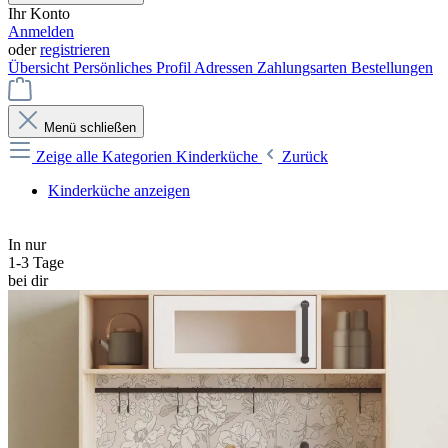
Ihr Konto
Anmelden
oder
registrieren
Übersicht
Persönliches Profil
Adressen
Zahlungsarten
Bestellungen
Menü schließen
Zeige alle Kategorien
Kinderküche
Zurück
Kinderküche anzeigen
In nur
1-3 Tage
bei dir