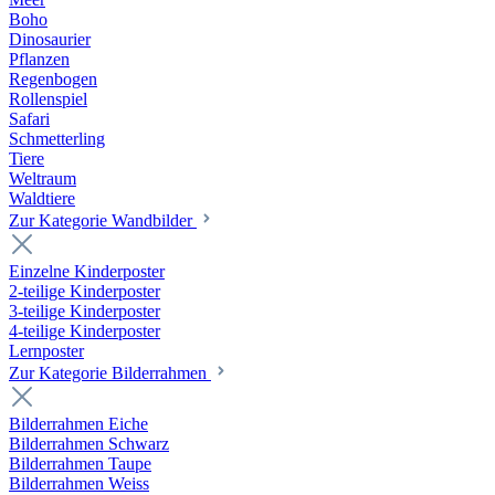
Boho
Dinosaurier
Pflanzen
Regenbogen
Rollenspiel
Safari
Schmetterling
Tiere
Weltraum
Waldtiere
Zur Kategorie Wandbilder
Einzelne Kinderposter
2-teilige Kinderposter
3-teilige Kinderposter
4-teilige Kinderposter
Lernposter
Zur Kategorie Bilderrahmen
Bilderrahmen Eiche
Bilderrahmen Schwarz
Bilderrahmen Taupe
Bilderrahmen Weiss