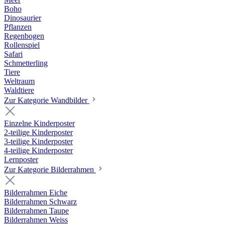
Boho
Dinosaurier
Pflanzen
Regenbogen
Rollenspiel
Safari
Schmetterling
Tiere
Weltraum
Waldtiere
Zur Kategorie Wandbilder
Einzelne Kinderposter
2-teilige Kinderposter
3-teilige Kinderposter
4-teilige Kinderposter
Lernposter
Zur Kategorie Bilderrahmen
Bilderrahmen Eiche
Bilderrahmen Schwarz
Bilderrahmen Taupe
Bilderrahmen Weiss