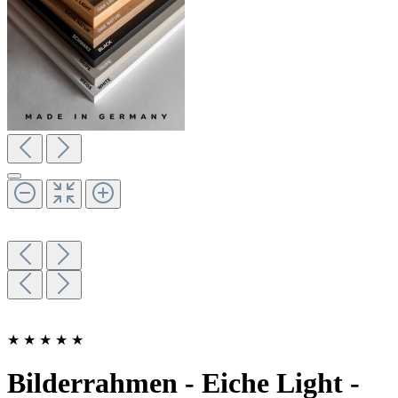
★
★
★
★
★
Bilderrahmen - Eiche Light -