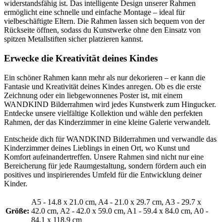
widerstandsfähig ist. Das intelligente Design unserer Rahmen
ermöglicht eine schnelle und einfache Montage – ideal für
vielbeschäftigte Eltern. Die Rahmen lassen sich bequem von der
Rückseite öffnen, sodass du Kunstwerke ohne den Einsatz von
spitzen Metallstiften sicher platzieren kannst.
Erwecke die Kreativität deines Kindes
Ein schöner Rahmen kann mehr als nur dekorieren – er kann die
Fantasie und Kreativität deines Kindes anregen. Ob es die erste
Zeichnung oder ein liebgewonnenes Poster ist, mit einem
WANDKIND Bilderrahmen wird jedes Kunstwerk zum Hingucker.
Entdecke unsere vielfältige Kollektion und wähle den perfekten
Rahmen, der das Kinderzimmer in eine kleine Galerie verwandelt.
Entscheide dich für WANDKIND Bilderrahmen und verwandle das
Kinderzimmer deines Lieblings in einen Ort, wo Kunst und
Komfort aufeinandertreffen. Unsere Rahmen sind nicht nur eine
Bereicherung für jede Raumgestaltung, sondern fördern auch ein
positives und inspirierendes Umfeld für die Entwicklung deiner
Kinder.
A5 - 14.8 x 21.0 cm
, A4 - 21.0 x 29.7 cm
, A3 - 29.7 x
Größe:
42.0 cm
, A2 - 42.0 x 59.0 cm
, A1 - 59.4 x 84.0 cm
, A0 -
84.1 x 118.9 cm