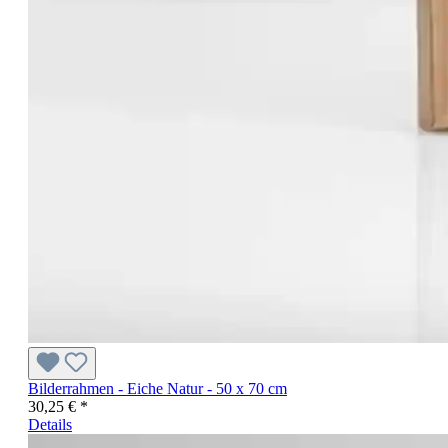
Bilderrahmen - Eiche Natur - 50 x 70 cm
30,25 € *
Details