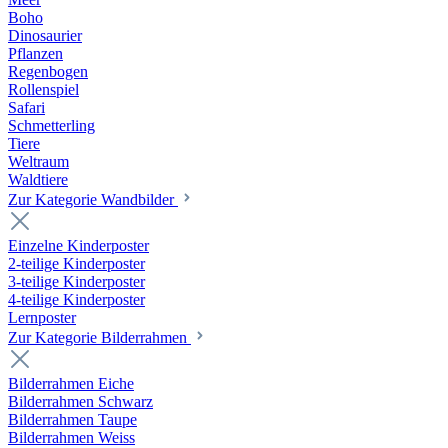
Boho
Dinosaurier
Pflanzen
Regenbogen
Rollenspiel
Safari
Schmetterling
Tiere
Weltraum
Waldtiere
Zur Kategorie Wandbilder
Einzelne Kinderposter
2-teilige Kinderposter
3-teilige Kinderposter
4-teilige Kinderposter
Lernposter
Zur Kategorie Bilderrahmen
Bilderrahmen Eiche
Bilderrahmen Schwarz
Bilderrahmen Taupe
Bilderrahmen Weiss