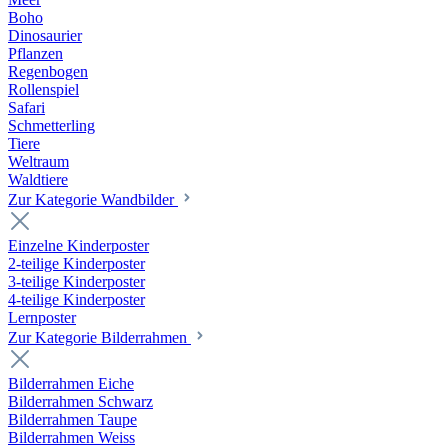
Boho
Dinosaurier
Pflanzen
Regenbogen
Rollenspiel
Safari
Schmetterling
Tiere
Weltraum
Waldtiere
Zur Kategorie Wandbilder
Einzelne Kinderposter
2-teilige Kinderposter
3-teilige Kinderposter
4-teilige Kinderposter
Lernposter
Zur Kategorie Bilderrahmen
Bilderrahmen Eiche
Bilderrahmen Schwarz
Bilderrahmen Taupe
Bilderrahmen Weiss