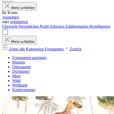
Menü schließen
Ihr Konto
Anmelden
oder
registrieren
Übersicht
Persönliches Profil
Adressen
Zahlungsarten
Bestellungen
Menü schließen
Zeige alle Kategorien
Fototapeten
Zurück
Fototapeten anzeigen
Blumen
Dinosaurier
Dschungel
Meer
Wald
Weltkarte
Kinderzimmer