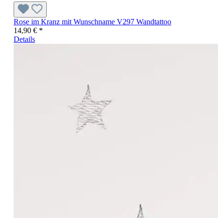
Rose im Kranz mit Wunschname V297 Wandtattoo
14,90 € *
Details