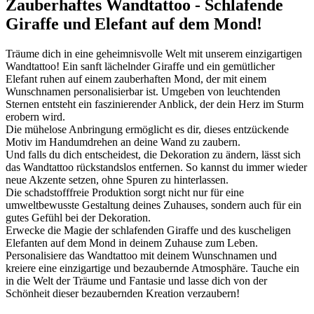
Zauberhaftes Wandtattoo - Schlafende
Giraffe und Elefant auf dem Mond!
Träume dich in eine geheimnisvolle Welt mit unserem einzigartigen
Wandtattoo! Ein sanft lächelnder Giraffe und ein gemütlicher
Elefant ruhen auf einem zauberhaften Mond, der mit einem
Wunschnamen personalisierbar ist. Umgeben von leuchtenden
Sternen entsteht ein faszinierender Anblick, der dein Herz im Sturm
erobern wird.
Die mühelose Anbringung ermöglicht es dir, dieses entzückende
Motiv im Handumdrehen an deine Wand zu zaubern.
Und falls du dich entscheidest, die Dekoration zu ändern, lässt sich
das Wandtattoo rückstandslos entfernen. So kannst du immer wieder
neue Akzente setzen, ohne Spuren zu hinterlassen.
Die schadstofffreie Produktion sorgt nicht nur für eine
umweltbewusste Gestaltung deines Zuhauses, sondern auch für ein
gutes Gefühl bei der Dekoration.
Erwecke die Magie der schlafenden Giraffe und des kuscheligen
Elefanten auf dem Mond in deinem Zuhause zum Leben.
Personalisiere das Wandtattoo mit deinem Wunschnamen und
kreiere eine einzigartige und bezaubernde Atmosphäre. Tauche ein
in die Welt der Träume und Fantasie und lasse dich von der
Schönheit dieser bezaubernden Kreation verzaubern!