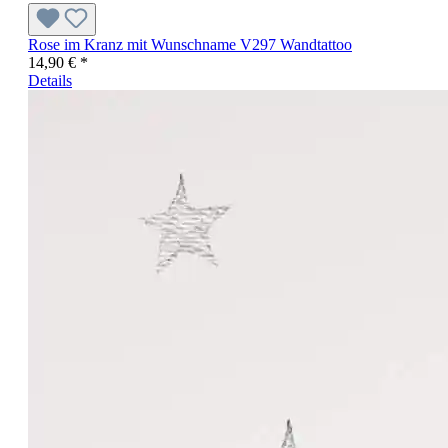
Rose im Kranz mit Wunschname V297 Wandtattoo
14,90 € *
Details