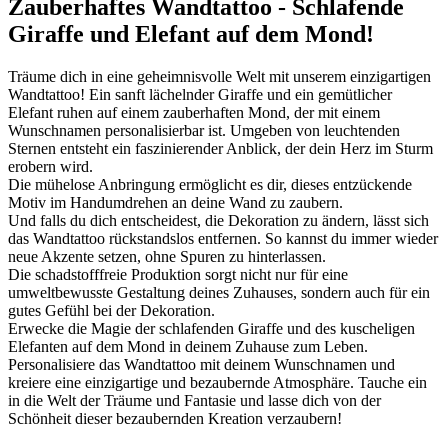
Zauberhaftes Wandtattoo - Schlafende
Giraffe und Elefant auf dem Mond!
Träume dich in eine geheimnisvolle Welt mit unserem einzigartigen
Wandtattoo! Ein sanft lächelnder Giraffe und ein gemütlicher
Elefant ruhen auf einem zauberhaften Mond, der mit einem
Wunschnamen personalisierbar ist. Umgeben von leuchtenden
Sternen entsteht ein faszinierender Anblick, der dein Herz im Sturm
erobern wird.
Die mühelose Anbringung ermöglicht es dir, dieses entzückende
Motiv im Handumdrehen an deine Wand zu zaubern.
Und falls du dich entscheidest, die Dekoration zu ändern, lässt sich
das Wandtattoo rückstandslos entfernen. So kannst du immer wieder
neue Akzente setzen, ohne Spuren zu hinterlassen.
Die schadstofffreie Produktion sorgt nicht nur für eine
umweltbewusste Gestaltung deines Zuhauses, sondern auch für ein
gutes Gefühl bei der Dekoration.
Erwecke die Magie der schlafenden Giraffe und des kuscheligen
Elefanten auf dem Mond in deinem Zuhause zum Leben.
Personalisiere das Wandtattoo mit deinem Wunschnamen und
kreiere eine einzigartige und bezaubernde Atmosphäre. Tauche ein
in die Welt der Träume und Fantasie und lasse dich von der
Schönheit dieser bezaubernden Kreation verzaubern!