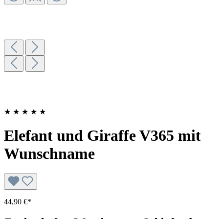
★
★
★
★
★
Elefant und Giraffe V365 mit
Wunschname
44,90 €*