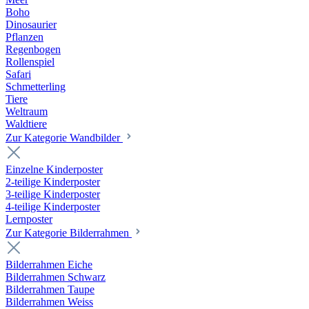
Boho
Dinosaurier
Pflanzen
Regenbogen
Rollenspiel
Safari
Schmetterling
Tiere
Weltraum
Waldtiere
Zur Kategorie Wandbilder
Einzelne Kinderposter
2-teilige Kinderposter
3-teilige Kinderposter
4-teilige Kinderposter
Lernposter
Zur Kategorie Bilderrahmen
Bilderrahmen Eiche
Bilderrahmen Schwarz
Bilderrahmen Taupe
Bilderrahmen Weiss