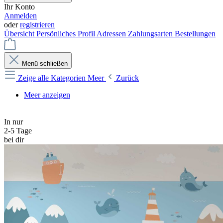
Ihr Konto
Anmelden
oder
registrieren
Übersicht
Persönliches Profil
Adressen
Zahlungsarten
Bestellungen
Menü schließen
Zeige alle Kategorien
Meer
Zurück
Meer anzeigen
In nur
2-5 Tage
bei dir