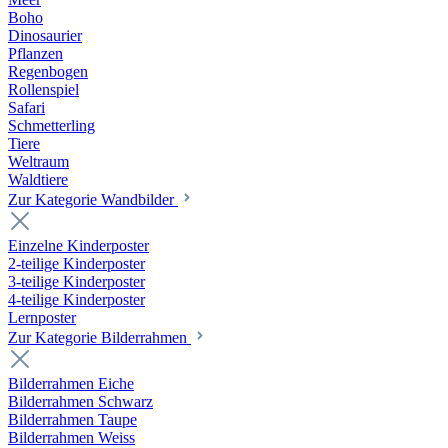
Boho
Dinosaurier
Pflanzen
Regenbogen
Rollenspiel
Safari
Schmetterling
Tiere
Weltraum
Waldtiere
Zur Kategorie Wandbilder
Einzelne Kinderposter
2-teilige Kinderposter
3-teilige Kinderposter
4-teilige Kinderposter
Lernposter
Zur Kategorie Bilderrahmen
Bilderrahmen Eiche
Bilderrahmen Schwarz
Bilderrahmen Taupe
Bilderrahmen Weiss