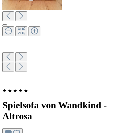
★
★
★
★
★
Spielsofa von Wandkind -
Altrosa