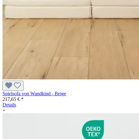
Spielsofa von Wandkind - Beige
217,65 € *
Details
+