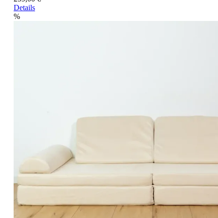
Details
%