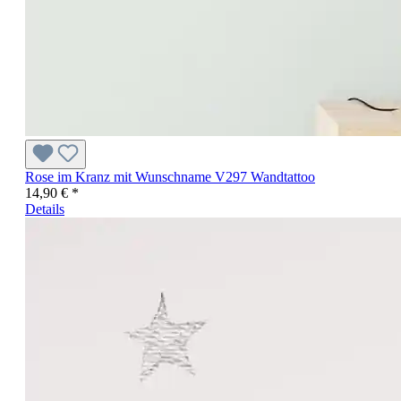
Rose im Kranz mit Wunschname V297 Wandtattoo
14,90 € *
Details