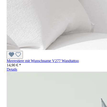
Meerestiere mit Wunschname V277 Wandtattoo
14,90 € *
Details