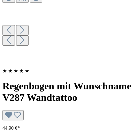
★
★
★
★
★
Regenbogen mit Wunschname
V287 Wandtattoo
44,90 €*