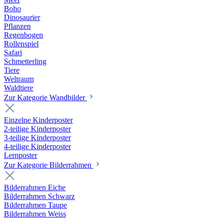
Boho
Dinosaurier
Pflanzen
Regenbogen
Rollenspiel
Safari
Schmetterling
Tiere
Weltraum
Waldtiere
Zur Kategorie Wandbilder
Einzelne Kinderposter
2-teilige Kinderposter
3-teilige Kinderposter
4-teilige Kinderposter
Lernposter
Zur Kategorie Bilderrahmen
Bilderrahmen Eiche
Bilderrahmen Schwarz
Bilderrahmen Taupe
Bilderrahmen Weiss