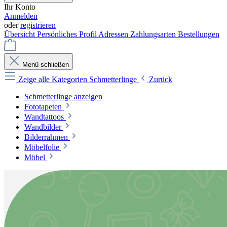
Ihr Konto
Anmelden
oder
registrieren
Übersicht
Persönliches Profil
Adressen
Zahlungsarten
Bestellungen
Menü schließen
Zeige alle Kategorien
Schmetterlinge
Zurück
Schmetterlinge anzeigen
Fototapeten
Wandtattoos
Wandbilder
Bilderrahmen
Möbelfolie
Möbel