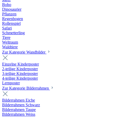
Boho
Dinosaurier
Pflanzen
Regenbogen
Rollenspiel
Safari
Schmetterling
Tiere
Weltraum
Waldtiere
Zur Kategorie Wandbilder
Einzelne Kinderposter
2-teilige Kinderposter
3-teilige Kinderposter
4-teilige Kinderposter
Lernposter
Zur Kategorie Bilderrahmen
Bilderrahmen Eiche
Bilderrahmen Schwarz
Bilderrahmen Taupe
Bilderrahmen Weiss