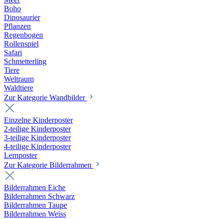
Boho
Dinosaurier
Pflanzen
Regenbogen
Rollenspiel
Safari
Schmetterling
Tiere
Weltraum
Waldtiere
Zur Kategorie Wandbilder
Einzelne Kinderposter
2-teilige Kinderposter
3-teilige Kinderposter
4-teilige Kinderposter
Lernposter
Zur Kategorie Bilderrahmen
Bilderrahmen Eiche
Bilderrahmen Schwarz
Bilderrahmen Taupe
Bilderrahmen Weiss