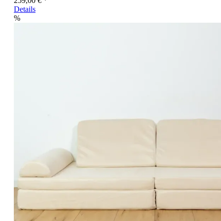
259,00 € *
Details
%