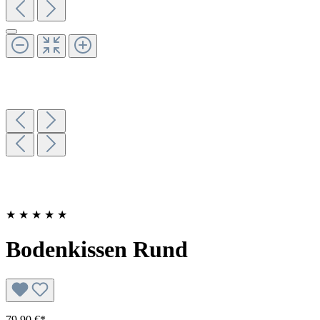
★
★
★
★
★
Bodenkissen Rund
79,90 €*